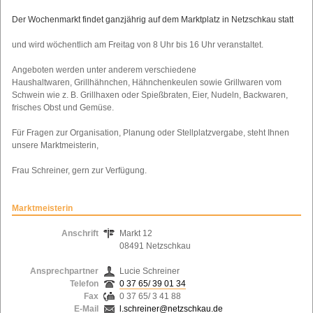
Weltgrößte Plauener Spitzendecke
Verwaltungsgemeinschaft
Apotheken
+
+
+
Schullandheime
+
Der Wochenmarkt findet ganzjährig auf dem Marktplatz in Netzschkau statt
Ausstellung Nema Industriegeschichte
Physiotherapien
Partnerstadt
+
+
+
Jugendhilfe
+
und wird wöchentlich am Freitag von 8 Uhr bis 16 Uhr veranstaltet.
Königin der Städtepartnerschaft
Städteverbund
Fitnessstudios
+
+
+
Soziale Beratungsstellen
Stadtgeschichte
Schiedsstelle
+
+
+
Angeboten werden unter anderem verschiedene
Haushaltwaren, Grillhähnchen, Hähnchenkeulen sowie Grillwaren vom
Pflegedienstleistungen
Unterkünfte
Konzepte
+
+
+
Schwein wie z. B. Grillhaxen oder Spießbraten, Eier, Nudeln, Backwaren,
Schullandheime
+
frisches Obst und Gemüse.
Radfahren
+
+
Für Fragen zur Organisation, Planung oder Stellplatzvergabe, steht Ihnen
Radwege
Wandern
+
+
+
unsere Marktmeisterin,
E-Bike Verleih- und Ladestationen
Wanderwege
Gastronomie
+
+
+
Frau Schreiner, gern zur Verfügung.
Lehrpfade
Kirchen
+
+
Bibliothek
+
Marktmeisterin
Anschrift
Markt 12
08491 Netzschkau
Ansprechpartner
Lucie Schreiner
Telefon
0 37 65/ 39 01 34
Fax
0 37 65/ 3 41 88
E-Mail
l.schreiner@netzschkau.de