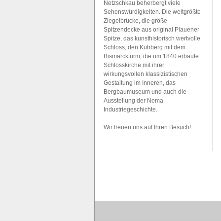
Netzschkau beherbergt viele
Sehenswürdigkeiten. Die weltgrößte
Ziegelbrücke, die größe
Spitzendecke aus original Plauener
Spitze, das kunsthistorisch wertvolle
Schloss, den Kuhberg mit dem
Bismarckturm, die um 1840 erbaute
Schlosskirche mit ihrer
wirkungsvollen klassizistischen
Gestaltung im Inneren, das
Bergbaumuseum und auch die
Ausstellung der Nema
Industriegeschichte.
Wir freuen uns auf Ihren Besuch!