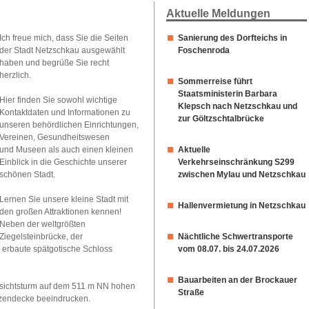
Soziales,
Städtepartnerschaft
Aktuelle Meldungen
Beratung
Stadtgeschichte
Zahlen
Unterkünfte
Sanierung des Dorfteichs in
Ich freue mich, dass Sie die Seiten
&
Schullandheime
Foschenroda
der Stadt Netzschkau ausgewählt
Fakten
Radfahren
haben und begrüße Sie recht
Verwaltungsgemeinschaft
Wandern
herzlich.
Partnerstadt
Sommerreise führt
Gastronomie
Städteverbund
Staatsministerin Barbara
Kirchen
Hier finden Sie sowohl wichtige
Schiedsstelle
Klepsch nach Netzschkau und
Bibliothek
Kontaktdaten und Informationen zu
Konzepte
zur Göltzschtalbrücke
unseren behördlichen Einrichtungen,
Vereinen, Gesundheitswesen
Aktuelle
und Museen als auch einen kleinen
Verkehrseinschränkung S299
Einblick in die Geschichte unserer
zwischen Mylau und Netzschkau
schönen Stadt.
Lernen Sie unsere kleine Stadt mit
Hallenvermietung in Netzschkau
den großen Attraktionen kennen!
Neben der weltgrößten
Nächtliche Schwertransporte
Ziegelsteinbrücke, der
vom 08.07. bis 24.07.2026
 erbaute spätgotische Schloss
Bauarbeiten an der Brockauer
ussichtsturm auf dem 511 m NN hohen
Straße
tzendecke beeindrucken.