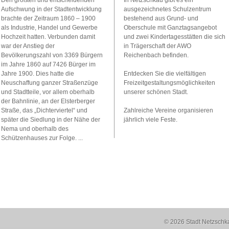
Den größten und entscheidenden
In Netzschkau gibt es ein
Aufschwung in der Stadtentwicklung
ausgezeichnetes Schulzentrum
brachte der Zeitraum 1860 – 1900
bestehend aus Grund- und
als Industrie, Handel und Gewerbe
Oberschule mit Ganztagsangebot
Hochzeit hatten. Verbunden damit
und zwei Kindertagesstätten die sich
war der Anstieg der
in Trägerschaft der AWO
Bevölkerungszahl von 3369 Bürgern
Reichenbach befinden.
im Jahre 1860 auf 7426 Bürger im
Jahre 1900. Dies hatte die
Entdecken Sie die vielfältigen
Neuschaffung ganzer Straßenzüge
Freizeitgestaltungsmöglichkeiten
und Stadtteile, vor allem oberhalb
unserer schönen Stadt.
der Bahnlinie, an der Elsterberger
Straße, das „Dichterviertel“ und
Zahlreiche Vereine organisieren
später die Siedlung in der Nähe der
jährlich viele Feste.
Nema und oberhalb des
Schützenhauses zur Folge. ...
© 2026 Stadt Netzschk