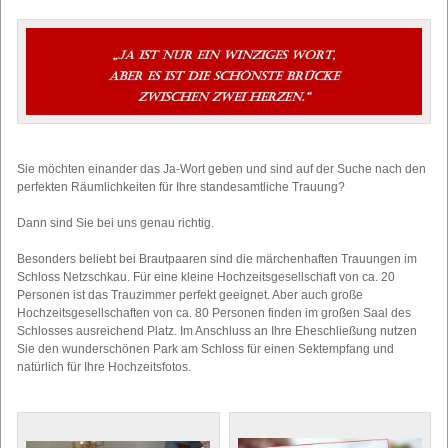
Weltgrößte Plauener Spitzendecke
Verwaltungsgemeinschaft
Apotheken
+
+
+
Schullandheime
+
Ausstellung Nema Industriegeschichte
Physiotherapien
Partnerstadt
+
+
+
Jugendhilfe
+
Königin der Städtepartnerschaft
Städteverbund
Fitnessstudios
+
+
+
Soziale Beratungsstellen
Stadtgeschichte
Schiedsstelle
+
+
+
Pflegedienstleistungen
Unterkünfte
Konzepte
+
+
+
Schullandheime
+
Sie möchten einander das Ja-Wort geben und sind auf der Suche nach den
Radfahren
+
+
perfekten Räumlichkeiten für Ihre standesamtliche Trauung?
Radwege
Wandern
+
+
+
Dann sind Sie bei uns genau richtig.
E-Bike Verleih- und Ladestationen
Wanderwege
Gastronomie
+
+
+
Lehrpfade
Kirchen
+
+
Besonders beliebt bei Brautpaaren sind die märchenhaften Trauungen im
Schloss Netzschkau. Für eine kleine Hochzeitsgesellschaft von ca. 20
Bibliothek
+
Personen ist das Trauzimmer perfekt geeignet. Aber auch große
Hochzeitsgesellschaften von ca. 80 Personen finden im großen Saal des
Schlosses ausreichend Platz. Im Anschluss an Ihre Eheschließung nutzen
Sie den wunderschönen Park am Schloss für einen Sektempfang und
natürlich für Ihre Hochzeitsfotos.