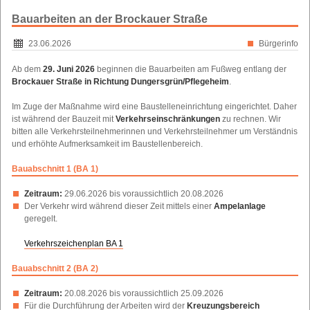
Weltgrößte Plauener Spitzendecke
Verwaltungsgemeinschaft
Apotheken
+
+
+
Schullandheime
+
Bauarbeiten an der Brockauer Straße
Ausstellung Nema Industriegeschichte
Physiotherapien
Partnerstadt
+
+
+
Jugendhilfe
+
23.06.2026
Bürgerinfo
Königin der Städtepartnerschaft
Städteverbund
Fitnessstudios
+
+
+
Soziale Beratungsstellen
Stadtgeschichte
Schiedsstelle
+
+
+
Ab dem
29. Juni 2026
beginnen die Bauarbeiten am Fußweg entlang der
Brockauer Straße in Richtung Dungersgrün/Pflegeheim
.
Pflegedienstleistungen
Unterkünfte
Konzepte
+
+
+
Schullandheime
+
Im Zuge der Maßnahme wird eine Baustelleneinrichtung eingerichtet. Daher
ist während der Bauzeit mit
Verkehrseinschränkungen
zu rechnen. Wir
Radfahren
+
+
bitten alle Verkehrsteilnehmerinnen und Verkehrsteilnehmer um Verständnis
Radwege
Wandern
+
+
+
und erhöhte Aufmerksamkeit im Baustellenbereich.
E-Bike Verleih- und Ladestationen
Wanderwege
Gastronomie
+
+
+
Bauabschnitt 1 (BA 1)
Lehrpfade
Kirchen
+
+
Zeitraum:
29.06.2026 bis voraussichtlich 20.08.2026
Bibliothek
+
Der Verkehr wird während dieser Zeit mittels einer
Ampelanlage
geregelt.
Verkehrszeichenplan BA 1
Bauabschnitt 2 (BA 2)
Zeitraum:
20.08.2026 bis voraussichtlich 25.09.2026
Für die Durchführung der Arbeiten wird der
Kreuzungsbereich